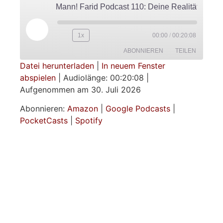
Mann! Farid Podcast 110: Deine Realität is
1x
00:00
/
00:20:08
ABONNIEREN
TEILEN
Datei herunterladen
|
In neuem Fenster
abspielen
|
Audiolänge: 00:20:08
|
TEILEN
Amazon
Google Podcasts
Aufgenommen am 30. Juli 2026
PocketCasts
Spotify
LINK
Abonnieren:
Amazon
|
Google Podcasts
|
RSS FEED
PocketCasts
|
Spotify
EMBED