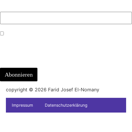
Ihre E-Mail-Adresse:
Mit dem Absenden der E-Mail erklären Sie sich mit der
Verarbeitung ihrer persönlichen Daten zur Bearbeitung ihrer
Anfrage einverstanden. Hinweis auf
die
Datenschutzerklärung
.
copyright © 2026 Farid Josef El-Nomany
Impressum
Datenschutzerklärung