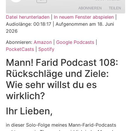
ABONNIEREN
TEILEN
Datei herunterladen
|
In neuem Fenster abspielen
|
Audiolänge: 00:18:17
|
Aufgenommen am 18. Juni
TEILEN
Amazon
Google Podcasts
2026
PocketCasts
Spotify
LINK
Abonnieren:
Amazon
|
Google Podcasts
|
RSS FEED
PocketCasts
|
Spotify
EMBED
Mann! Farid Podcast 108:
Rückschläge und Ziele:
Wie sehr willst du es
wirklich?
Ihr Lieben,
in dieser Solo-Folge meines Mann-Farid-Podcasts