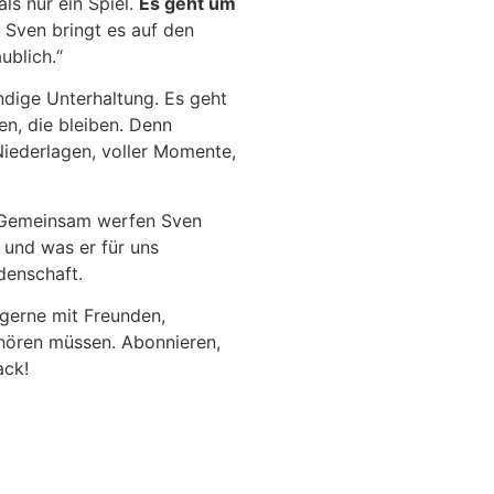
ls nur ein Spiel.
Es geht um
Sven bringt es auf den
ublich.“
ündige Unterhaltung. Es geht
en, die bleiben. Denn
 Niederlagen, voller Momente,
. Gemeinsam werfen Sven
t und was er für uns
denschaft.
 gerne mit Freunden,
 hören müssen. Abonnieren,
ack!