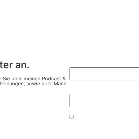
er an.
Vorname:
e Sie über meinen Podcast &
cheinungen, sowie über Mann!
Ihre E-Mail-Adresse:
Mit dem Absenden der E-Mail 
Daten zur Bearbeitung ihrer
die
Datenschutzerklärung
.