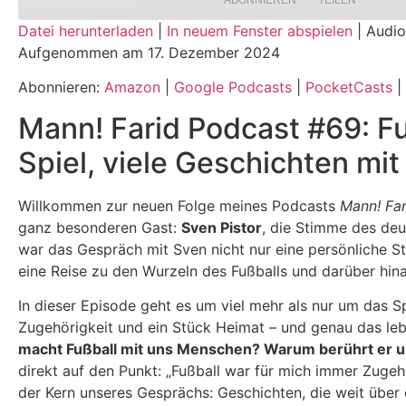
ABONNIEREN
TEILEN
Datei herunterladen
|
In neuem Fenster abspielen
|
Audio
Aufgenommen am 17. Dezember 2024
TEILEN
Amazon
Google Podcasts
Spotify
Abonnieren:
Amazon
|
Google Podcasts
|
PocketCasts
|
LINK
Mann! Farid Podcast #69: Fu
RSS FEED
EMBED
Spiel, viele Geschichten mit
Willkommen zur neuen Folge meines Podcasts
Mann! Far
ganz besonderen Gast:
Sven Pistor
, die Stimme des deu
war das Gespräch mit Sven nicht nur eine persönliche S
eine Reise zu den Wurzeln des Fußballs und darüber hina
In dieser Episode geht es um viel mehr als nur um das Spi
Zugehörigkeit und ein Stück Heimat – und genau das le
macht Fußball mit uns Menschen? Warum berührt er un
direkt auf den Punkt: „Fußball war für mich immer Zugeh
der Kern unseres Gesprächs: Geschichten, die weit über