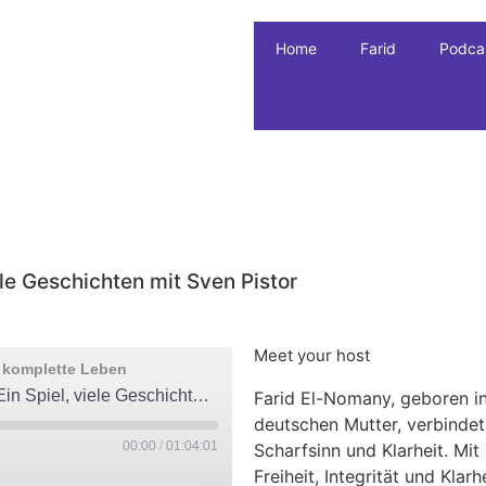
Home
Farid
Podca
ele Geschichten mit Sven Pistor
Meet your host
s komplette Leben
Mann! Farid Podcast #69: Fußball – Ein Spiel, viele Geschichten mit Sven Pistor
Farid El-Nomany, geboren in
deutschen Mutter, verbinde
00:00
/
01:04:01
Scharfsinn und Klarheit. Mit
Freiheit, Integrität und Klar