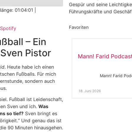
Gespür und seine Leichtigke
länge: 01:04:01
|
Führungskräfte und Geschäft
PocketCasts
Favoriten
Spotify
ßball – Ein
 Sven Pistor
Mann! Farid Podcast
id
. Heute habe ich einen
tschen Fußballs. Für mich
Mann! Farid Podc
ternstunde, sondern auch
us.
18. Juni 2026
el. Fußball ist Leidenschaft,
ben Sven und ich.
Was
s so tief?
Sven bringt es
örigkeit.“ Und genau das ist
 die 90 Minuten hinausgehen.