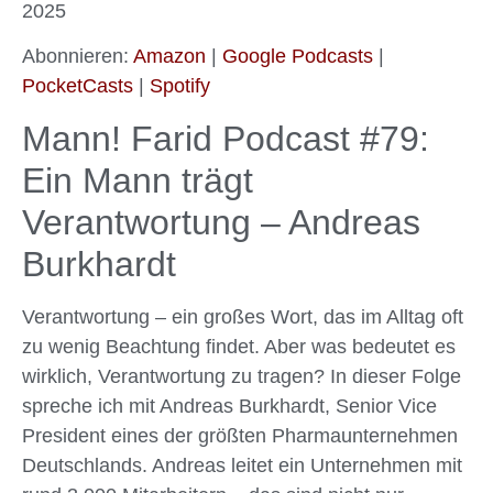
2025
PocketCasts
Spotify
LINK
RSS FEED
Abonnieren:
Amazon
|
Google Podcasts
|
EMBED
PocketCasts
|
Spotify
Mann! Farid Podcast #79:
Ein Mann trägt
Verantwortung – Andreas
Burkhardt
Verantwortung – ein großes Wort, das im Alltag oft
zu wenig Beachtung findet. Aber was bedeutet es
wirklich, Verantwortung zu tragen? In dieser Folge
spreche ich mit Andreas Burkhardt, Senior Vice
President eines der größten Pharmaunternehmen
Deutschlands. Andreas leitet ein Unternehmen mit