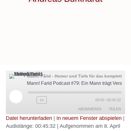
Mann! Farid - Humor und Tiefe für das komplette Leben
Mann! Farid Podcast #79: Ein Mann trägt Verantwortung - Andreas Burkhardt
1x
00:00
/
00:45:32
ABONNIEREN
TEILEN
Datei herunterladen
|
In neuem Fenster abspielen
|
Audiolänge: 00:45:32
|
Aufgenommen am 8. April
TEILEN
Amazon
Google Podcasts