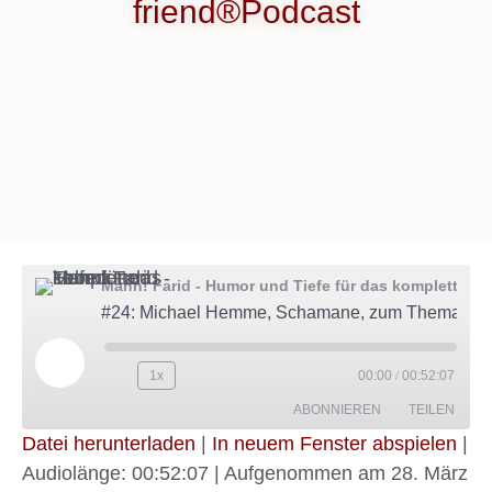
friend®Podcast
Mann! Farid - Humor und Tiefe für das komplette Leben
#24: Michael Hemme, Schamane, zum Thema Spiritualität im paid friend®Podcast
1x
00:00
/
00:52:07
ABONNIEREN
TEILEN
Datei herunterladen
|
In neuem Fenster abspielen
|
Audiolänge: 00:52:07
|
Aufgenommen am 28. März
TEILEN
Amazon
Google Podcasts