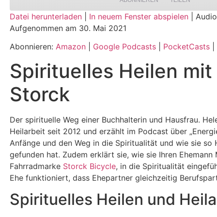
ABONNIEREN
TEILEN
Datei herunterladen
|
In neuem Fenster abspielen
|
Audio
Aufgenommen am 30. Mai 2021
TEILEN
Amazon
Google Podcasts
Spotify
Abonnieren:
Amazon
|
Google Podcasts
|
PocketCasts
|
LINK
Spirituelles Heilen mi
RSS FEED
EMBED
Storck
Der spirituelle Weg einer Buchhalterin und Hausfrau. Hel
Heilarbeit seit 2012 und erzählt im Podcast über „Energie
Anfänge und den Weg in die Spiritualität und wie sie so 
gefunden hat. Zudem erklärt sie, wie sie Ihren Ehemann
Fahrradmarke
Storck Bicycle
, in die Spiritualität eingefü
Ehe funktioniert, dass Ehepartner gleichzeitig Berufspart
Spirituelles Heilen und Heila