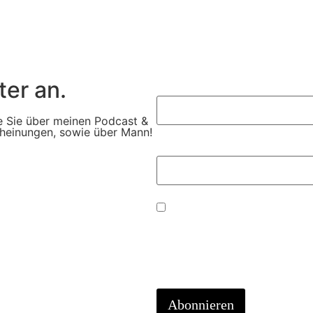
er an.
Vorname:
e Sie über meinen Podcast &
cheinungen, sowie über Mann!
Ihre E-Mail-Adresse:
Mit dem Absenden der E-Mail 
Daten zur Bearbeitung ihrer
die
Datenschutzerklärung
.