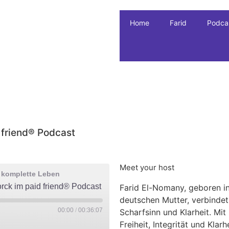
Home
Farid
Podca
d friend® Podcast
Meet your host
s komplette Leben
orck im paid friend® Podcast
Farid El-Nomany, geboren in
deutschen Mutter, verbinde
00:00
/
00:36:07
Scharfsinn und Klarheit. Mit
Freiheit, Integrität und Klar