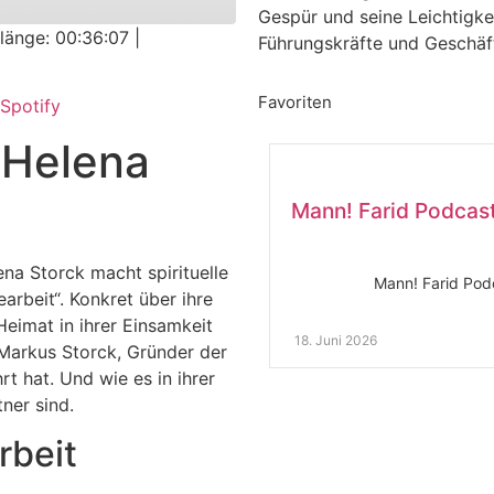
Gespür und seine Leichtigke
länge: 00:36:07
|
Führungskräfte und Geschäft
PocketCasts
Favoriten
Spotify
t Helena
Mann! Farid Podcast
ena Storck macht spirituelle
Mann! Farid Podc
arbeit“. Konkret über ihre
Heimat in ihrer Einsamkeit
18. Juni 2026
 Markus Storck, Gründer der
hrt hat. Und wie es in ihrer
ner sind.
rbeit