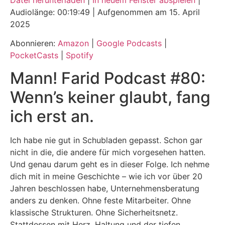
Datei herunterladen
|
In neuem Fenster abspielen
|
Audiolänge: 00:19:49
|
Aufgenommen am 15. April
TEILEN
Amazon
Google Podcasts
2025
PocketCasts
Spotify
LINK
Abonnieren:
Amazon
|
Google Podcasts
|
RSS FEED
PocketCasts
|
Spotify
EMBED
Mann! Farid Podcast #80:
Wenn’s keiner glaubt, fang
ich erst an.
Ich habe nie gut in Schubladen gepasst. Schon gar
nicht in die, die andere für mich vorgesehen hatten.
Und genau darum geht es in dieser Folge. Ich nehme
dich mit in meine Geschichte – wie ich vor über 20
Jahren beschlossen habe, Unternehmensberatung
anders zu denken. Ohne feste Mitarbeiter. Ohne
klassische Strukturen. Ohne Sicherheitsnetz.
Stattdessen mit Herz, Haltung und der tiefen