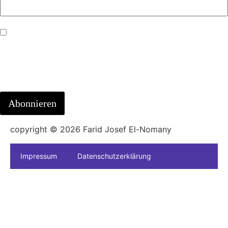
Mit dem Absenden der E-Mail erklären Sie sich mit der
Verarbeitung ihrer persönlichen Daten zur Bearbeitung ihrer
Anfrage einverstanden. Hinweis auf
die
Datenschutzerklärung
.
copyright © 2026 Farid Josef El-Nomany
Impressum
Datenschutzerklärung