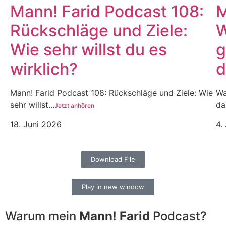
Mann! Farid Podcast 108:
M
Rückschläge und Ziele:
W
Wie sehr willst du es
g
wirklich?
d
Mann! Farid Podcast 108: Rückschläge und Ziele: Wie
Wa
sehr willst...
da
Jetzt anhören
18. Juni 2026
4.
Download File
Play in new window
Warum mein
Mann! Farid
Podcast?