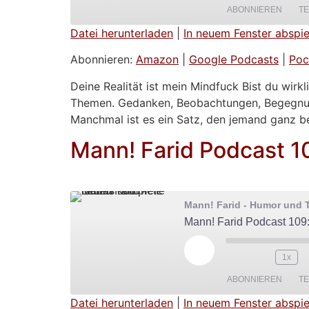
ABONNIEREN
TE
Datei herunterladen
|
In neuem Fenster abspie
TEILEN
Amazon
Abonnieren:
Amazon
|
Google Podcasts
|
Poc
Spotify
LINK
Deine Realität ist mein Mindfuck Bist du wirkl
Themen. Gedanken, Beobachtungen, Begegnunge
RSS FEED
EMBED
Manchmal ist es ein Satz, den jemand ganz bei
Mann! Farid Podcast 1
Mann! Farid - Humor und T
Mann! Farid Podcast 109
Play Episode
1x
ABONNIEREN
TE
Datei herunterladen
|
In neuem Fenster abspie