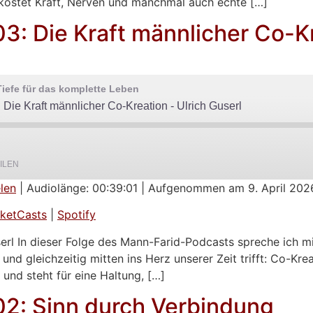
kostet Kraft, Nerven und manchmal auch echte […]
3: Die Kraft männlicher Co-Kr
iefe für das komplette Leben
Die Kraft männlicher Co-Kreation - Ulrich Guserl
ILEN
len
|
Audiolänge: 00:39:01
|
Aufgenommen am 9. April 202
Google Podcasts
ketCasts
|
Spotify
erl In dieser Folge des Mann-Farid-Podcasts spreche ich mi
nd gleichzeitig mitten ins Herz unserer Zeit trifft: Co-Krea
 und steht für eine Haltung, […]
02: Sinn durch Verbindung