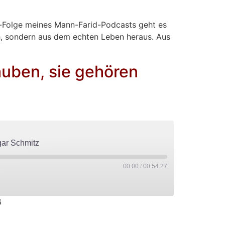
PocketCasts
olo-Folge meines Mann-Farid-Podcasts geht es
ch, sondern aus dem echten Leben heraus. Aus
auben, sie gehören
gar Schmitz
00:00
/
00:54:27
6
PocketCasts