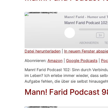
Mann! Farid - Humor und T
Mann! Farid Podcast 102
Play Episode
1x
ABONNIEREN
TE
Datei herunterladen
|
In neuem Fenster abspie
TEILEN
Amazon
Abonnieren:
Amazon
|
Google Podcasts
|
Poc
Spotify
LINK
Mann! Farid Podcast 102: Sinn durch Verbindu
im Leben? Ich erlebe immer wieder, dass selb
RSS FEED
EMBED
Aufgabe fehlen, die über sie selbst hinausgeh
Mann! Farid Podcast 9