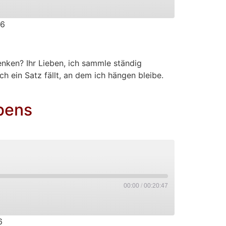
26
PocketCasts
denken? Ihr Lieben, ich sammle ständig
 ein Satz fällt, an dem ich hängen bleibe.
bens
00:00
/
00:20:47
6