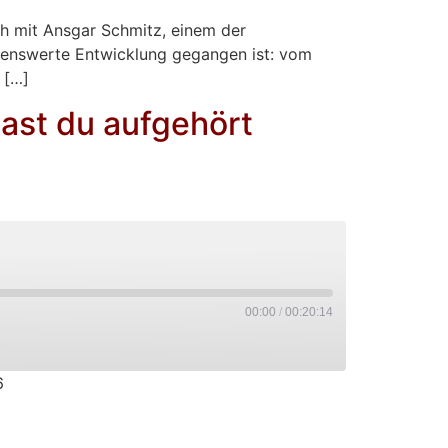
ch mit Ansgar Schmitz, einem der
kenswerte Entwicklung gegangen ist: vom
 […]
ast du aufgehört
00:00
/
00:20:14
6
PocketCasts