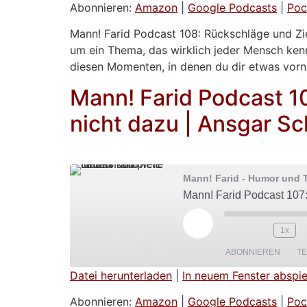
TEILEN
Amazon
Abonnieren:
Amazon
|
Google Podcasts
|
Poc
Spotify
LINK
Mann! Farid Podcast 108: Rückschläge und Ziel
um ein Thema, das wirklich jeder Mensch kenn
RSS FEED
EMBED
diesen Momenten, in denen du dir etwas vorn
Mann! Farid Podcast 1
nicht dazu | Ansgar S
Mann! Farid - Humor und T
Mann! Farid Podcast 107:
Play Episode
1x
ABONNIEREN
TE
Datei herunterladen
|
In neuem Fenster abspie
TEILEN
Amazon
Abonnieren:
Amazon
|
Google Podcasts
|
Poc